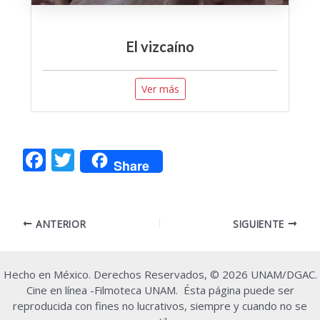
El vizcaíno
Ver más
F
T
Share
ac
w
e
itt
Navegación
b
er
ANTERIOR
SIGUIENTE
de
o
entradas
o
Hecho en México. Derechos Reservados, © 2026 UNAM/DGAC.
k
Cine en línea -Filmoteca UNAM. Ésta página puede ser
reproducida con fines no lucrativos, siempre y cuando no se