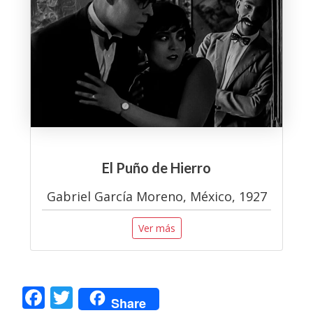
El Puño de Hierro
Gabriel García Moreno, México, 1927
Ver más
F
T
Share