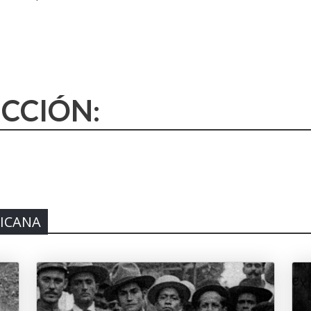
ECCIÓN:
XICANA