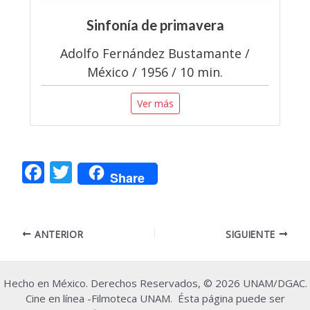
Sinfonía de primavera
Adolfo Fernández Bustamante /
México / 1956 / 10 min.
Ver más
F
T
Share
ac
w
e
itt
Navegación
b
er
ANTERIOR
SIGUIENTE
de
o
entradas
o
Hecho en México. Derechos Reservados, © 2026 UNAM/DGAC.
k
Cine en línea -Filmoteca UNAM. Ésta página puede ser